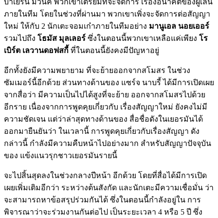
บาเยิร์น มิวนิค พวกเขาเตรียมที่จะจัดการ เรื่องอนาคตของผู้เล่น
ภายในทีม โดยในช่วงที่ผ่านมา พวกเขาเพิ่งจะจัดการต่อสัญญา
ใหม่ ให้กับ 2 นักเตะจอมเก๋าภายในทีมอย่าง
มานูเอล นอยเออร์
รวมไปถึง
โธมัส มุลเลอร์
ซึ่งในตอนนี้พวกเขาเหลือแค่เพียง
โร
เบิร์ต เลวานดอฟสกี้
ที่ในตอนนี้ยังคงมีปัญหาอยู่
อีกทั้งยังมีความพยายาม ที่จะย้ายออกจากสโมสร ในช่วง
ซัมเมอร์นี้อีกด้วย ส่วนทางด้านของ แซร์จ นาบรี้ ได้มีการเปิดเผย
จากสื่อว่า มีความเป็นไปได้สูงที่จะย้าย ออกจากสโมสรไปด้วย
อีกราย เนื่องจากการพูดคุยเกี่ยวกับ เรื่องสัญญาใหม่ ยังคงไม่มี
ความชัดเจน แต่ว่าล่าสุดทางด้านของ สื่อชื่อดังในเยอรมันได้
ออกมายืนยันว่า ในเวลานี้ การพูดคุยเกี่ยวกับเรื่องสัญญา ดัง
กล่าวนี้ กำลังมีความคืบหน้าไปอย่างมาก สำหรับสัญญาปัจจุบัน
ของ แข้งแนวรุกชาวเยอรมันรายนี้
จะไปสิ้นสุดลงในช่วงกลางปีหน้า อีกด้วย โดยที่สื่อได้มีการเปิด
เผยเพิ่มเติมอีกว่า ระหว่างต้นสังกัด และนักเตะมีความเชื่อมั่น ว่า
จะสามารถหาข้อสรุปร่วมกันได้ ซึ่งในตอนนี้กำลังอยู่ใน การ
พิจารณาว่าจะร่วมงานกันต่อไป เป็นระยะเวลา 4 หรือ 5 ปี ซึ่ง