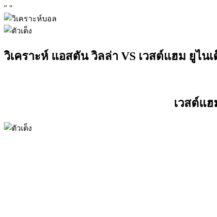
"
"
วิเคราะห์ แอสตัน วิลล่า VS เวสต์แฮม ยูไนเ
เวสต์แฮม